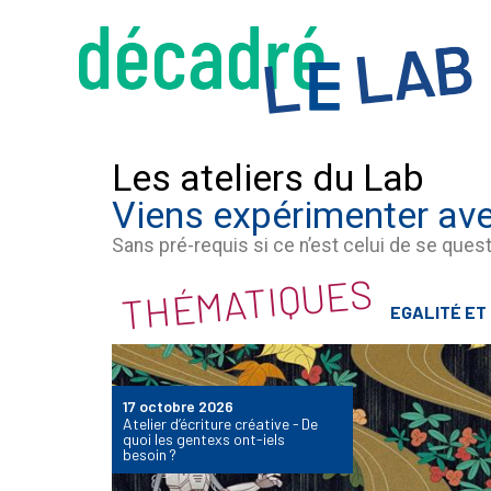
Les ateliers du Lab
Viens expérimenter av
Sans pré-requis si ce n’est celui de se quest
THÉMATIQUES
EGALITÉ ET
17 octobre 2026
Atelier d’écriture créative - De
quoi les gentexs ont-iels
besoin ?