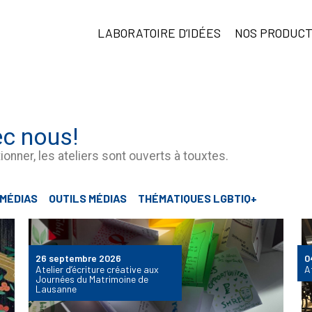
LABORATOIRE D’IDÉES
NOS PRODUCT
ec nous!
ionner, les ateliers sont ouverts à touxtes.
 MÉDIAS
OUTILS MÉDIAS
THÉMATIQUES LGBTIQ+
26 septembre 2026
0
Atelier d’écriture créative aux
At
Journées du Matrimoine de
Lausanne