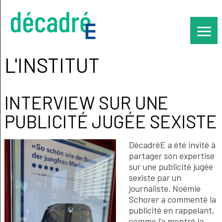
Skip
to
content
L'INSTITUT
INTERVIEW SUR UNE
PUBLICITÉ JUGÉE SEXISTE
DécadréE a été invité à
partager son expertise
sur une publicité jugée
sexiste par un
journaliste. Noémie
Schorer a commenté la
publicité en rappelant,
comme l’a montré la