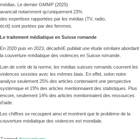
média
s
.
Le dernier GMMP
(202
5
)
avancait
notamment
qu’uniquement 2
3
%
des
expertises
rapportées
par les médias
(TV, radio,
écrit)
sont
portées par
des femmes.
Le traitement médiatique en Suisse
r
omande
En 2020 puis en 2023, décadréE publiait une étude similaire abordant
la couverture médiatique des violences en Suisse
r
omande.
Loin de sortir de la norme, les médias
s
uisses
romands couvrent les
violences s
existes avec les mêmes biais. En effet, selon notre
analyse seulement 25% des articles contenaient une perspective
systémique et 19% des articles mentionnaient des statistiques. Plus
encore,
seulement
14%
des articles mentionnaient des ressources
d’aide.
Les chiffres se recoupent ainsi et montrent que le problème de la
couverture médiatique des violences est mondiale.
Tagged
decryptage