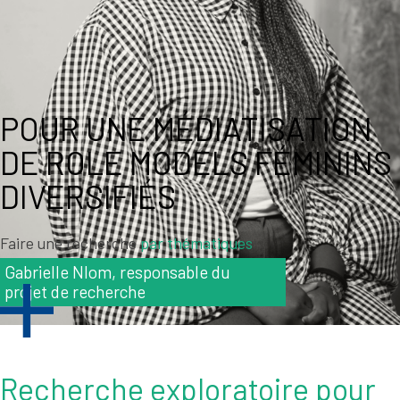
A décadréE, Gabrielle Nlom est responsable du projet sur
le traitement médiatique des femmes racisées dans les
médias d’actualité suisses romands.
POUR UNE MÉDIATISATION
DE ROLE MODELS FÉMININS
DIVERSIFIÉS
Faire une recherche
par thématiques
Gabrielle Nlom, responsable du
projet de recherche
Recherche exploratoire pour