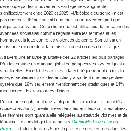
«
»
développé par les mouvements
anti-
genre
, augmente
«
»
significativement entre 2020 et 2025.
L’idéologie du genre
n’est
pas une réelle théorie scientifique mais un mouvement politique
religio-conservateur. Cette rhétorique est utilisé pour lutter contre les
avancées sociétales comme l’égalit
é entre les femmes et les
hommes et la lutte contre les violences de genre. Son utilisation
croissante montre donc la remise en question des droits acquis.
A travers une analyse qualitative des 22 articles les plus partagés,
l’étude constate un manque global de per
spective
s
systémique
s
et
structurelle
s
. En effet, les articles relatent fréquemment un incident
isolé, et seulement 27% des articles y apportent une perspective
systémique. 18% seulement mentionnent des statistiques et 14%
mentionnent des ressources d’aides.
L’étude note également que la plupart des expertises et autorités
(
voice of authori
ty
) mentionnées dans les articles sont masculines.
Les femmes sont quant à elle reléguées au statut de victimes et de
témoins. Un constat qui fait écho aux
Global Media Monitoring
Project’s
étudiant tous les 5 ans la présence des femmes dans les