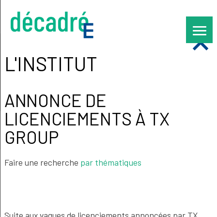
Skip
to
content
L'INSTITUT
ANNONCE DE
LICENCIEMENTS À TX
GROUP
Faire une recherche
par thématiques
Suite aux vagues de licenciements annoncées par TX