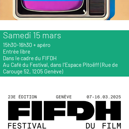
Samedi 15 mars
15h30-16h30 + apéro
Entrée libre
Dans le cadre du FIFDH
Au Café du Festival, dans l'Espace Pitoëff (Rue de
Carouge 52, 1205 Genève)